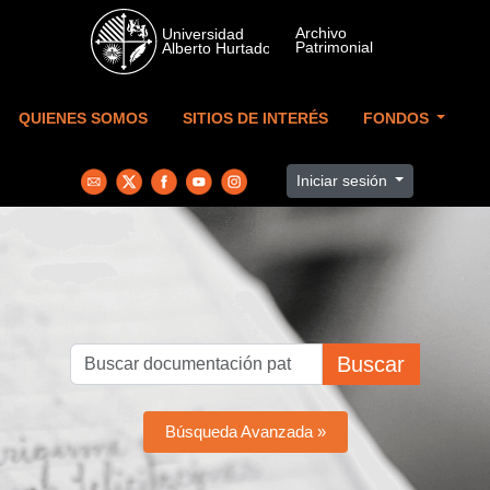
Skip to main content
QUIENES SOMOS
SITIOS DE INTERÉS
FONDOS
Iniciar sesión
Buscar
Búsqueda Avanzada »