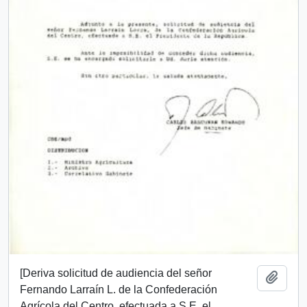
[Deriva solicitud de audiencia del señor
Añadi
Fernando Larraín L. de la Confederación
Agrícola del Centro, efectuada a S.E. el