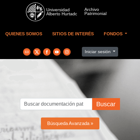
Skip to main content
QUIENES SOMOS
SITIOS DE INTERÉS
FONDOS
Iniciar sesión
Buscar
Búsqueda Avanzada »