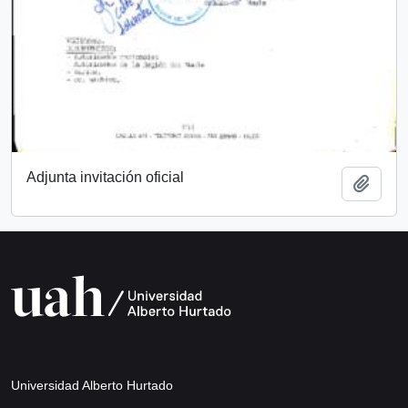
Adjunta invitación oficial
Añadi
Universidad Alberto Hurtado