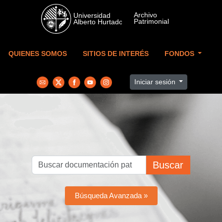
Skip to main content
QUIENES SOMOS
SITIOS DE INTERÉS
FONDOS
Iniciar sesión
Buscar
Búsqueda Avanzada »