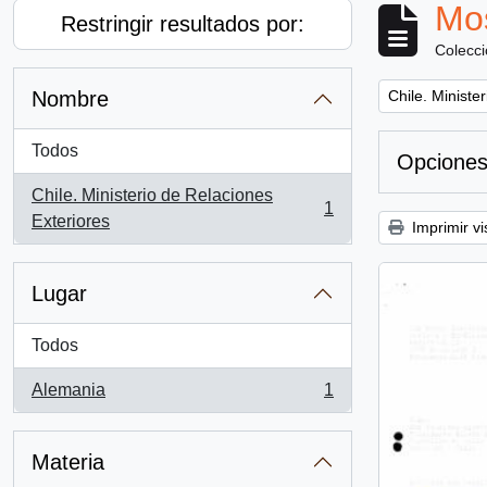
Mos
Restringir resultados por:
Colecc
Remove filter:
Nombre
Chile. Ministe
Todos
Opciones
Chile. Ministerio de Relaciones
1
, 1 resultados
Exteriores
Imprimir vi
Lugar
Todos
Alemania
1
, 1 resultados
Materia