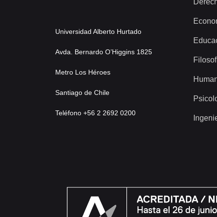
Derec
Econo
Universidad Alberto Hurtado
Educa
Avda. Bernardo O’Higgins 1825
Filosof
Metro Los Héroes
Human
Santiago de Chile
Psicol
Teléfono +56 2 2692 0200
Ingeni