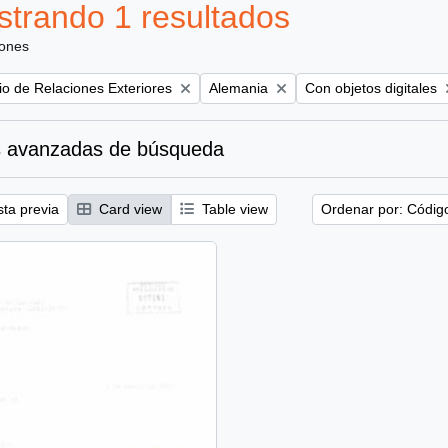
trando 1 resultados
iones
Remove filter:
Remove filter:
rio de Relaciones Exteriores
Alemania
Con objetos digitales
 avanzadas de búsqueda
sta previa
Card view
Table view
Ordenar por: Códig