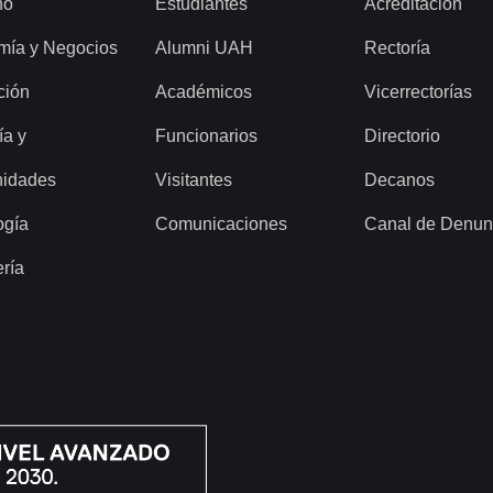
ho
Estudiantes
Acreditación
mía y Negocios
Alumni UAH
Rectoría
ción
Académicos
Vicerrectorías
ía y
Funcionarios
Directorio
idades
Visitantes
Decanos
ogía
Comunicaciones
Canal de Denun
ería