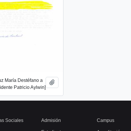
uz María Destéfano a
Añadir al portapapeles
idente Patricio Aylwin]
as Sociales
Admisión
Campus