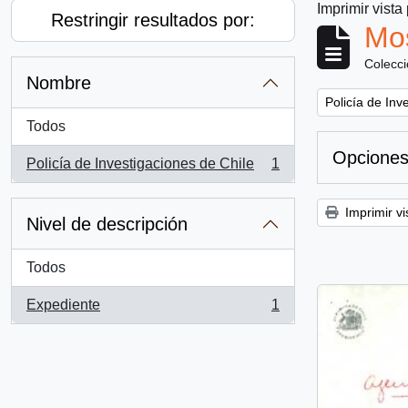
Imprimir vista
Restringir resultados por:
Mos
Colecc
Nombre
Remove filter:
Policía de Inv
Todos
Opciones
Policía de Investigaciones de Chile
1
, 1 resultados
Imprimir vi
Nivel de descripción
Todos
Expediente
1
, 1 resultados