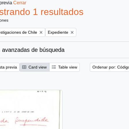
 previa
Cerrar
trando 1 resultados
iones
Remove filter:
estigaciones de Chile
Expediente
 avanzadas de búsqueda
sta previa
Card view
Table view
Ordenar por: Códig