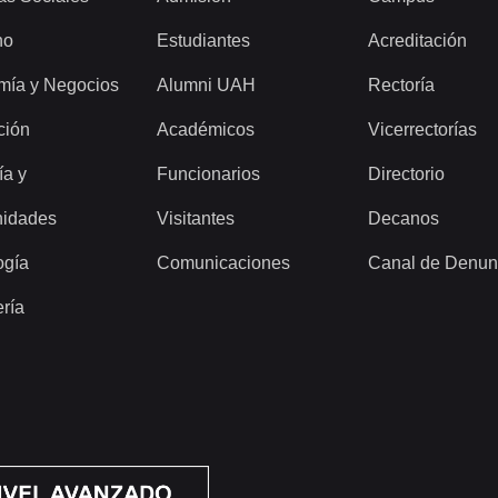
ho
Estudiantes
Acreditación
mía y Negocios
Alumni UAH
Rectoría
ción
Académicos
Vicerrectorías
ía y
Funcionarios
Directorio
idades
Visitantes
Decanos
ogía
Comunicaciones
Canal de Denun
ería