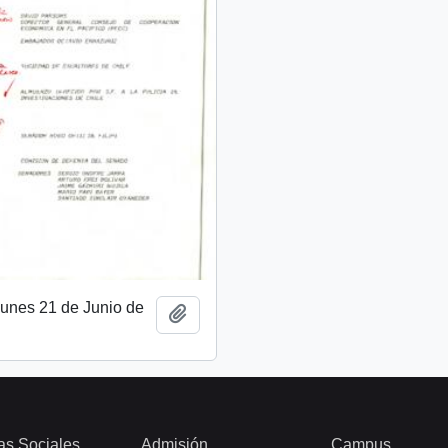
unes 21 de Junio de
Añadir al portapapeles
as Sociales
Admisión
Campus