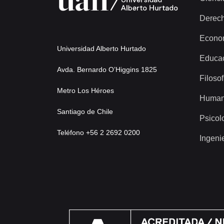
Derec
Econo
Universidad Alberto Hurtado
Educa
Avda. Bernardo O’Higgins 1825
Filosof
Metro Los Héroes
Human
Santiago de Chile
Psicol
Teléfono +56 2 2692 0200
Ingeni