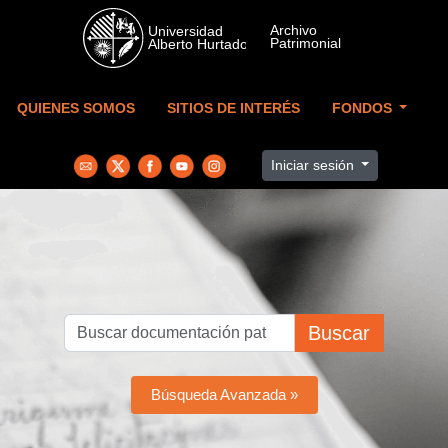
Skip to main content
QUIENES SOMOS
SITIOS DE INTERÉS
FONDOS
Iniciar sesión
Buscar
Búsqueda Avanzada »