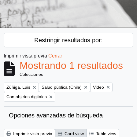
Restringir resultados por:
Imprimir vista previa
Cerrar
Mostrando 1 resultados
Colecciones
Remove filter:
Remove filter:
Remove filter:
Zúñiga, Luis
Salud pública (Chile)
Video
Remove filter:
Con objetos digitales
Opciones avanzadas de búsqueda
Imprimir vista previa
Card view
Table view