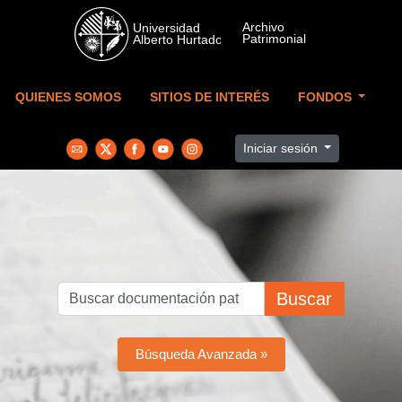
Skip to main content
QUIENES SOMOS
SITIOS DE INTERÉS
FONDOS
Iniciar sesión
Buscar
Búsqueda Avanzada »