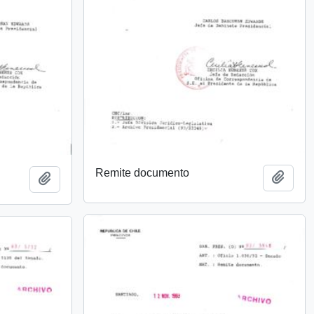
Remite documento
Añadi
Añadir al portapapeles