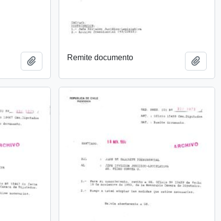
Remite documento
Añadir al portapapeles
Añadi