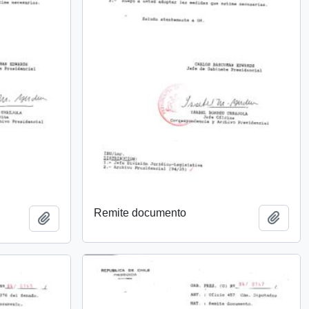
Remite documento
Añadi
Añadir al portapapeles