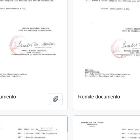
cumento
Remite documento
Añadir al portapapeles