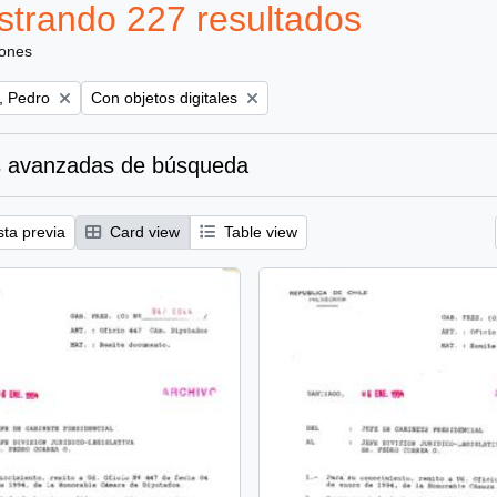
trando 227 resultados
iones
Remove filter:
, Pedro
Con objetos digitales
 avanzadas de búsqueda
sta previa
Card view
Table view