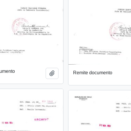
cumento
Remite documento
Añadir al portapapeles