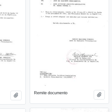
Remite documento
Añadi
Añadir al portapapeles