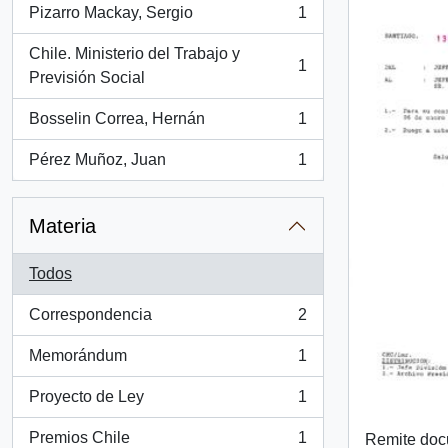
Pizarro Mackay, Sergio
1
, 1 resultados
Chile. Ministerio del Trabajo y
1
, 1 resultados
Previsión Social
Bosselin Correa, Hernán
1
, 1 resultados
Pérez Muñoz, Juan
1
, 1 resultados
Materia
Todos
Correspondencia
2
, 2 resultados
Memorándum
1
, 1 resultados
Proyecto de Ley
1
, 1 resultados
Premios Chile
1
Remite do