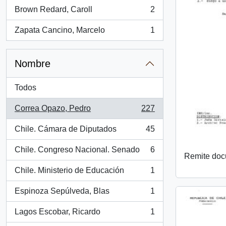
Brown Redard, Caroll
2
, 2 resultados
Zapata Cancino, Marcelo
1
, 1 resultados
Nombre
Todos
Correa Opazo, Pedro
227
, 227 resultados
Chile. Cámara de Diputados
45
, 45 resultados
Chile. Congreso Nacional. Senado
6
, 6 resultados
Remite do
Chile. Ministerio de Educación
1
, 1 resultados
Espinoza Sepúlveda, Blas
1
, 1 resultados
Lagos Escobar, Ricardo
1
, 1 resultados