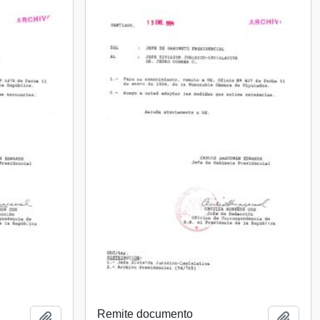
Remite documento
Añadir al portapapeles
Añadi