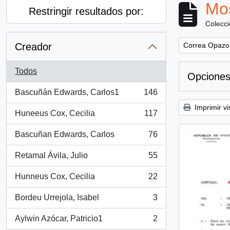
Mos
Restringir resultados por:
Colecc
Remove filter:
Creador
Correa Opazo
Todos
Opciones
Bascuñán Edwards, Carlos1
146
, 146 resultados
Imprimir vi
Huneeus Cox, Cecilia
117
, 117 resultados
Bascuñan Edwards, Carlos
76
, 76 resultados
Retamal Ávila, Julio
55
, 55 resultados
Hunneus Cox, Cecilia
22
, 22 resultados
Bordeu Urrejola, Isabel
3
, 3 resultados
Aylwin Azócar, Patricio1
2
, 2 resultados