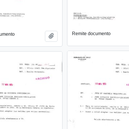
Remite documento
cumento
Añadir al portapapeles