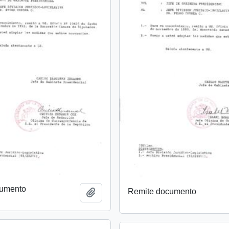
cumento
Remite documento
Añadir al portapapeles