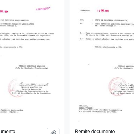
cumento
Remite documento
Añadir al portapapeles