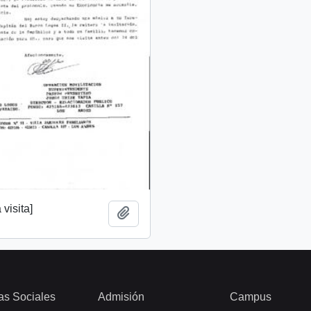
 visita]
Añadir al portapapeles
as Sociales
Admisión
Campus