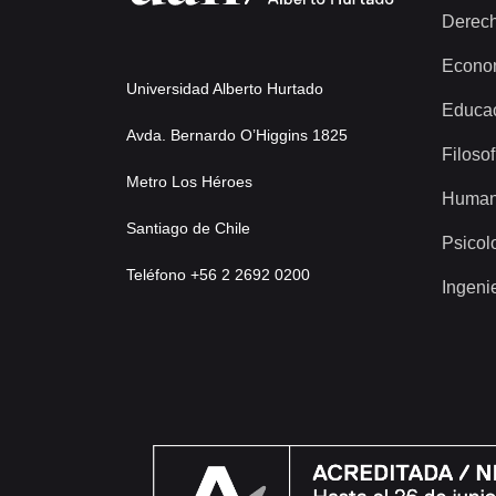
Derec
Econo
Universidad Alberto Hurtado
Educa
Avda. Bernardo O’Higgins 1825
Filosof
Metro Los Héroes
Human
Santiago de Chile
Psicol
Teléfono +56 2 2692 0200
Ingeni