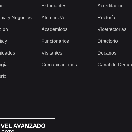
ho
Estudiantes
Acreditación
mía y Negocios
Alumni UAH
Rectoría
ción
Académicos
Vicerrectorías
ía y
Funcionarios
Directorio
idades
Visitantes
Decanos
ogía
Comunicaciones
Canal de Denun
ería