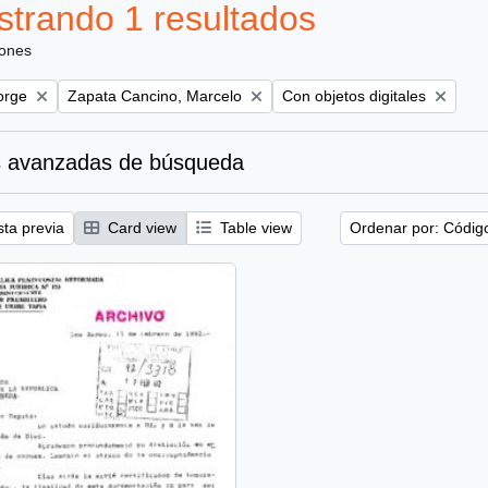
trando 1 resultados
iones
Remove filter:
Remove filter:
orge
Zapata Cancino, Marcelo
Con objetos digitales
 avanzadas de búsqueda
sta previa
Card view
Table view
Ordenar por: Códig