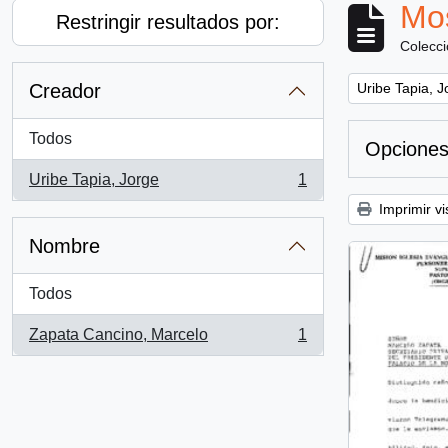
Mos
Restringir resultados por:
Colecc
Remove filter:
Creador
Uribe Tapia, J
Todos
Opciones
Uribe Tapia, Jorge
1
, 1 resultados
Imprimir vi
Nombre
Todos
Zapata Cancino, Marcelo
1
, 1 resultados