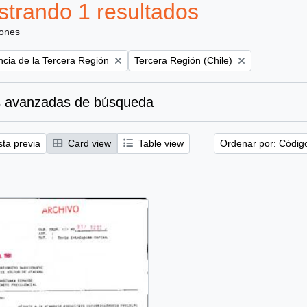
trando 1 resultados
iones
Remove filter:
ncia de la Tercera Región
Tercera Región (Chile)
 avanzadas de búsqueda
sta previa
Card view
Table view
Ordenar por: Códig