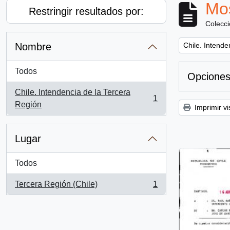
Mos
Restringir resultados por:
Colecc
Remove filter:
Nombre
Chile. Intende
Todos
Opciones
Chile. Intendencia de la Tercera
1
, 1 resultados
Región
Imprimir vi
Lugar
Todos
Tercera Región (Chile)
1
, 1 resultados