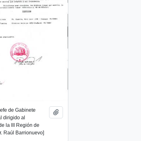
 Jefe de Gabinete
Añadir al portapapeles
 dirigido al
de la III Región de
. Raúl Barrionuevo]