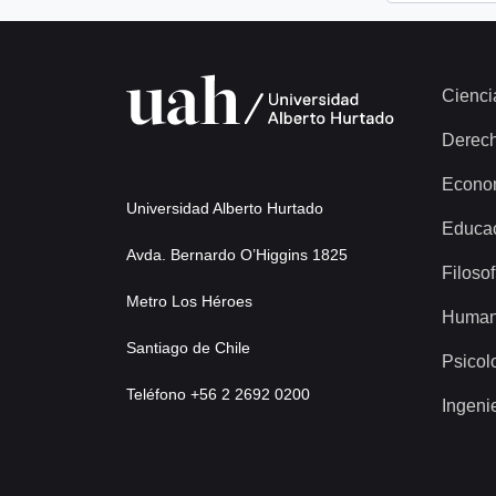
Cienci
Derec
Econo
Universidad Alberto Hurtado
Educa
Avda. Bernardo O’Higgins 1825
Filosof
Metro Los Héroes
Human
Santiago de Chile
Psicol
Teléfono +56 2 2692 0200
Ingeni