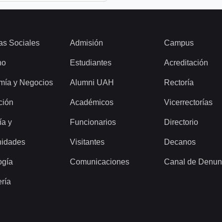
as Sociales
Admisión
Campus
ho
Estudiantes
Acreditación
mía y Negocios
Alumni UAH
Rectoría
ción
Académicos
Vicerrectorías
ía y
Funcionarios
Directorio
idades
Visitantes
Decanos
ogía
Comunicaciones
Canal de Denun
ería