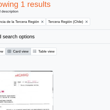
wing 1 results
l description
Remove filter:
ncia de la Tercera Región
Tercera Región (Chile)
 search options
ew
Card view
Table view