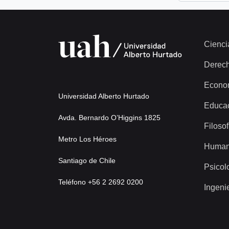
Cienci
Derec
Econo
Universidad Alberto Hurtado
Educa
Avda. Bernardo O’Higgins 1825
Filosof
Metro Los Héroes
Human
Santiago de Chile
Psicol
Teléfono +56 2 2692 0200
Ingeni