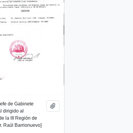
 Jefe de Gabinete
Add to clipboard
 dirigido al
de la III Región de
. Raúl Barrionuevo]