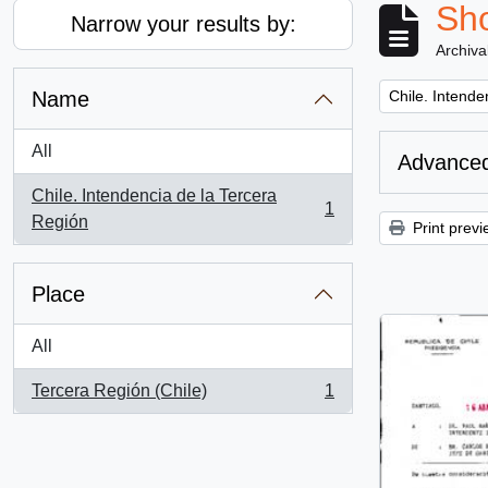
Sho
Narrow your results by:
Archiva
Remove filter:
Name
Chile. Intende
All
Advanced
Chile. Intendencia de la Tercera
1
, 1 results
Región
Print previ
Place
All
Tercera Región (Chile)
1
, 1 results