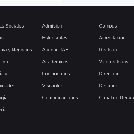
as Sociales
Admisión
Campus
ho
Estudiantes
Acreditación
mía y Negocios
Alumni UAH
Rectoría
ción
Académicos
Vicerrectorías
ía y
Funcionarios
Directorio
idades
Visitantes
Decanos
ogía
Comunicaciones
Canal de Denun
ería