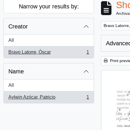
Sho
Narrow your results by:
Archiva
Remove filter:
Creator
Bravo Latorre
All
Advanced
Bravo Latorre, Óscar
1
, 1 results
Print previ
Name
All
Aylwin Azócar, Patricio
1
, 1 results