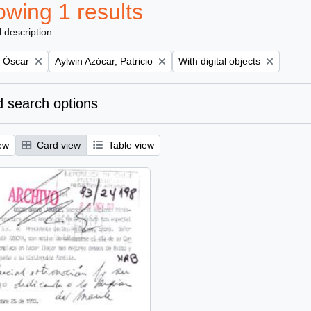
wing 1 results
l description
Remove filter:
Remove filter:
, Óscar
Aylwin Azócar, Patricio
With digital objects
 search options
ew
Card view
Table view