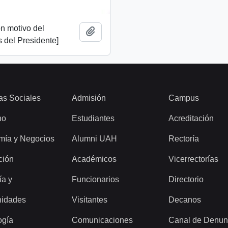
n motivo del
Add to clipboard
 del Presidente]
as Sociales
Admisión
Campus
ho
Estudiantes
Acreditación
mía y Negocios
Alumni UAH
Rectoría
ción
Académicos
Vicerrectorías
ía y
Funcionarios
Directorio
idades
Visitantes
Decanos
ogía
Comunicaciones
Canal de Denun