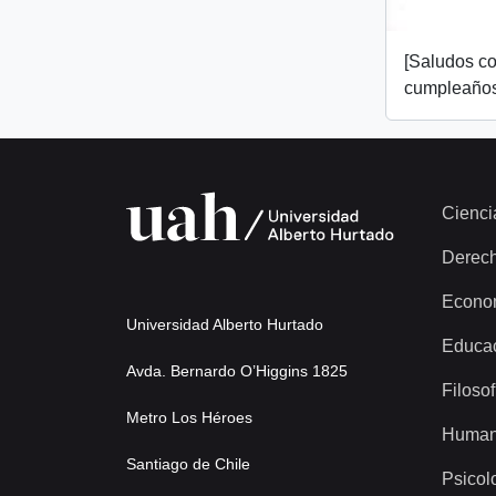
[Saludos co
cumpleaños
Cienci
Derec
Econo
Universidad Alberto Hurtado
Educa
Avda. Bernardo O’Higgins 1825
Filosof
Metro Los Héroes
Human
Santiago de Chile
Psicol