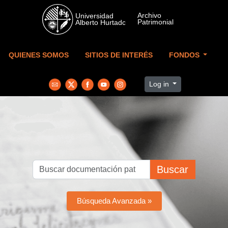
Skip to main content
QUIENES SOMOS
SITIOS DE INTERÉS
FONDOS
Log in
Buscar
Búsqueda Avanzada »