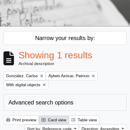
Narrow your results by:
Showing 1 results
Archival description
Remove filter:
Remove filter:
González, Carlos
Aylwin Azócar, Patricio
Remove filter:
With digital objects
Advanced search options
Print preview
Card view
Table view
Sort by: Reference code
Direction: Ascending