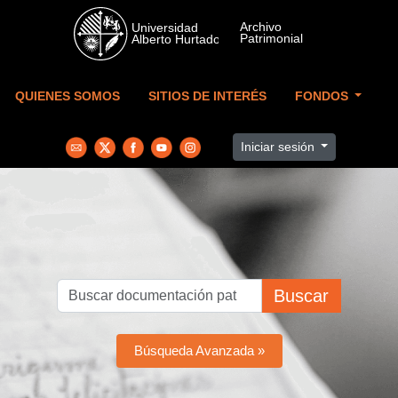
Skip to main content
QUIENES SOMOS
SITIOS DE INTERÉS
FONDOS
Iniciar sesión
Buscar
Búsqueda Avanzada »