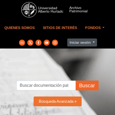
Skip to main content
QUIENES SOMOS
SITIOS DE INTERÉS
FONDOS
Iniciar sesión
Buscar
Búsqueda Avanzada »