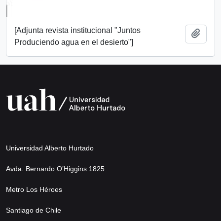
[Adjunta revista institucional "Juntos
Añadi
Produciendo agua en el desierto"]
Universidad Alberto Hurtado
Avda. Bernardo O’Higgins 1825
Metro Los Héroes
Santiago de Chile