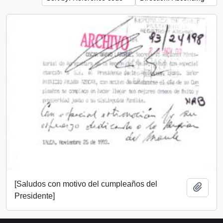
[Saludos con motivo del cumpleaños del
Add t
Presidente]