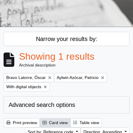
Narrow your results by:
Showing 1 results
Archival description
Remove filter:
Remove filter:
Bravo Latorre, Óscar
Aylwin Azócar, Patricio
Remove filter:
With digital objects
Advanced search options
Print preview
Card view
Table view
Sort by: Reference code
Direction: Ascending