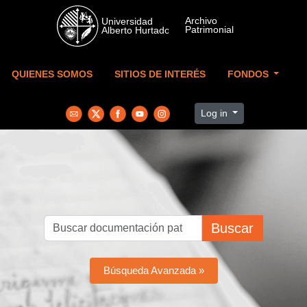
Skip to main content
QUIENES SOMOS
SITIOS DE INTERÉS
FONDOS
Log in
Buscar
Búsqueda Avanzada »