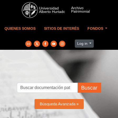
Skip to main content
QUIENES SOMOS
SITIOS DE INTERÉS
FONDOS
Log in
Buscar
Búsqueda Avanzada »