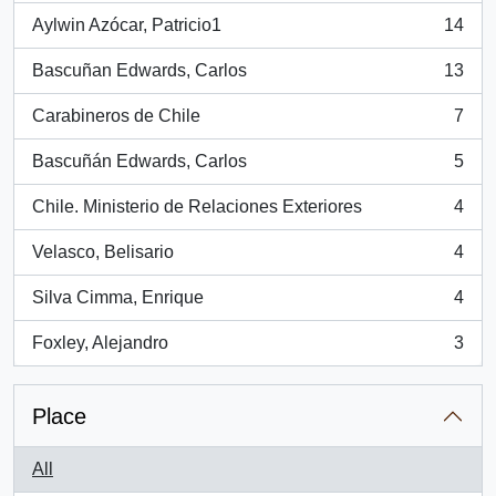
Aylwin Azócar, Patricio1
14
, 14 results
Bascuñan Edwards, Carlos
13
, 13 results
Carabineros de Chile
7
, 7 results
Bascuñán Edwards, Carlos
5
, 5 results
Chile. Ministerio de Relaciones Exteriores
4
, 4 results
Velasco, Belisario
4
, 4 results
Silva Cimma, Enrique
4
, 4 results
Foxley, Alejandro
3
, 3 results
Place
All