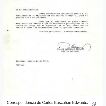
Correspondencia de Carlos Bascuñán Edwards,
Add t