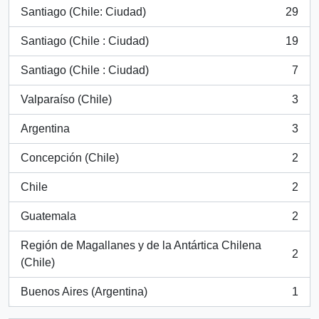
Santiago (Chile: Ciudad)
29
, 29 results
Santiago (Chile : Ciudad)
19
, 19 results
Santiago (Chile : Ciudad)
7
, 7 results
Valparaíso (Chile)
3
, 3 results
Argentina
3
, 3 results
Concepción (Chile)
2
, 2 results
Chile
2
, 2 results
Guatemala
2
, 2 results
Región de Magallanes y de la Antártica Chilena
2
, 2 results
(Chile)
Buenos Aires (Argentina)
1
, 1 results