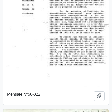
Mensaje Nº58-322
Add t