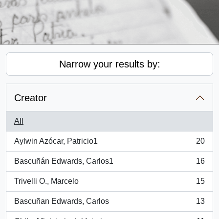
Narrow your results by:
Creator
All
Aylwin Azócar, Patricio1
20
, 20 results
Bascuñán Edwards, Carlos1
16
, 16 results
Trivelli O., Marcelo
15
, 15 results
Bascuñan Edwards, Carlos
13
, 13 results