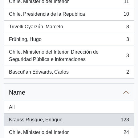
Chile. Ministerio del Interior
11
, 11 results
Chile. Presidencia de la República
10
, 10 results
Trivelli Oyarzún, Marcelo
8
, 8 results
Frühling, Hugo
3
, 3 results
Chile. Ministerio del Interior. Dirección de
3
, 3 results
Seguridad Pública e Informaciones
Bascuñan Edwards, Carlos
2
, 2 results
Name
All
Krauss Rusque, Enrique
123
, 123 results
Chile. Ministerio del Interior
24
, 24 results