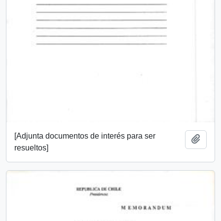
[Adjunta documentos de interés para ser
Add t
resueltos]