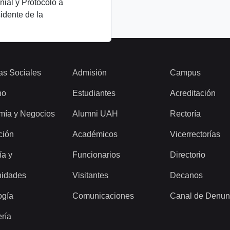
ial y Protocolo a
sidente de la
as Sociales
Admisión
Campus
ho
Estudiantes
Acreditación
mía y Negocios
Alumni UAH
Rectoría
ción
Académicos
Vicerrectorías
ía y
Funcionarios
Directorio
idades
Visitantes
Decanos
ogía
Comunicaciones
Canal de Denun
ería