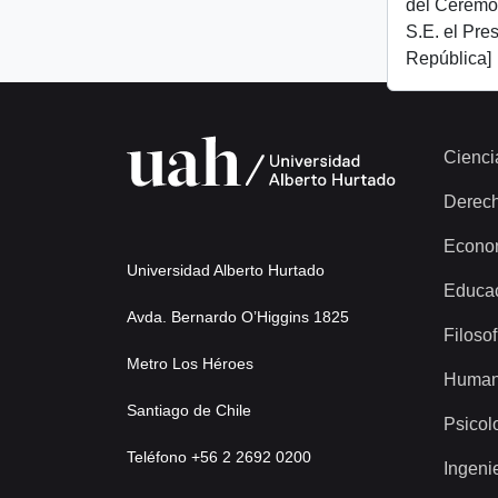
del Ceremon
S.E. el Pre
República]
Cienci
Derec
Econo
Universidad Alberto Hurtado
Educa
Avda. Bernardo O’Higgins 1825
Filosof
Metro Los Héroes
Human
Santiago de Chile
Psicol
Teléfono +56 2 2692 0200
Ingeni