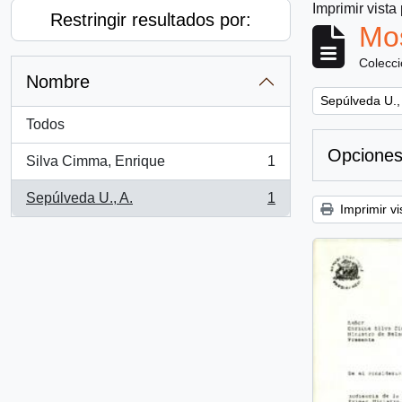
Imprimir vista
Restringir resultados por:
Mos
Colecc
Nombre
Remove filter:
Sepúlveda U.,
Todos
Opciones
Silva Cimma, Enrique
1
, 1 resultados
Sepúlveda U., A.
1
, 1 resultados
Imprimir vi