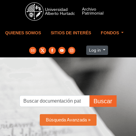
Skip to main content
QUIENES SOMOS
SITIOS DE INTERÉS
FONDOS
Log in
Buscar
Búsqueda Avanzada »