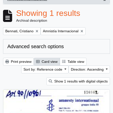
, 1 results
Showing 1 results
Archival description
Remove filter:
Remove filter:
Bennati, Cristiano
Amnistía Internacional
Advanced search options
Print preview
Card view
Table view
Sort by: Reference code
Direction: Ascending
Show 1 results with digital objects