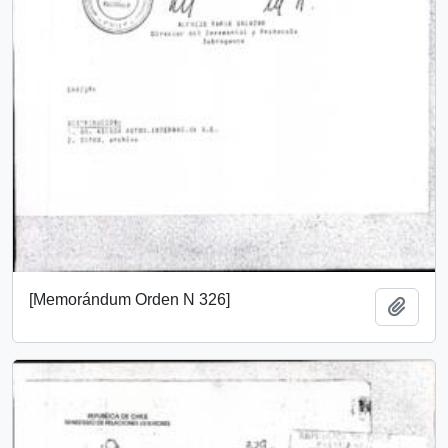
[Memorándum Orden N 326]
Añadi