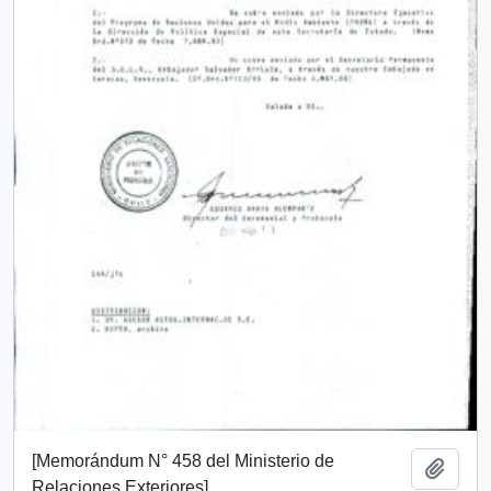
[Memorándum N° 458 del Ministerio de
Añadi
Relaciones Exteriores]