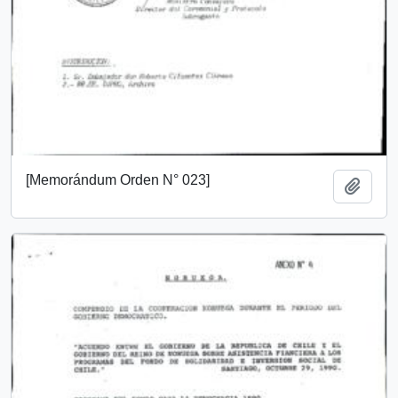
[Memorándum Orden N° 023]
Añadi