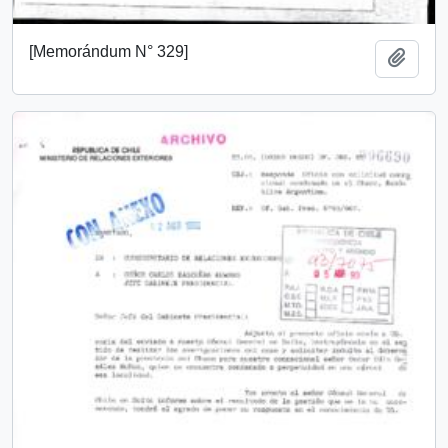
[Memorándum N° 329]
Añadi