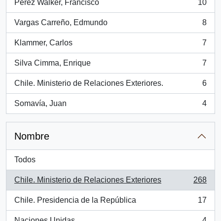
Pérez Walker, Francisco
10
, 10 resultados
Vargas Carreño, Edmundo
8
, 8 resultados
Klammer, Carlos
7
, 7 resultados
Silva Cimma, Enrique
7
, 7 resultados
Chile. Ministerio de Relaciones Exteriores.
6
, 6 resultados
Somavía, Juan
4
, 4 resultados
Nombre
Todos
Chile. Ministerio de Relaciones Exteriores
268
, 268 resultados
Chile. Presidencia de la República
17
, 17 resultados
Naciones Unidas
4