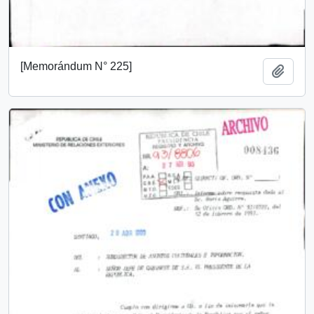
[Memorándum N° 225]
Añadi