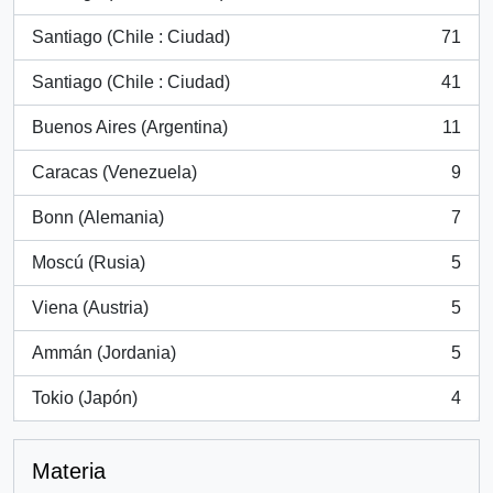
, 105 resultados
Santiago (Chile : Ciudad)
71
, 71 resultados
Santiago (Chile : Ciudad)
41
, 41 resultados
Buenos Aires (Argentina)
11
, 11 resultados
Caracas (Venezuela)
9
, 9 resultados
Bonn (Alemania)
7
, 7 resultados
Moscú (Rusia)
5
, 5 resultados
Viena (Austria)
5
, 5 resultados
Ammán (Jordania)
5
, 5 resultados
Tokio (Japón)
4
, 4 resultados
Materia