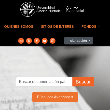
Skip to main content
QUIENES SOMOS
SITIOS DE INTERÉS
FONDOS
Iniciar sesión
Buscar
Búsqueda Avanzada »