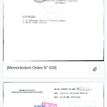
[Memorándum Orden N° 028]
Añadi