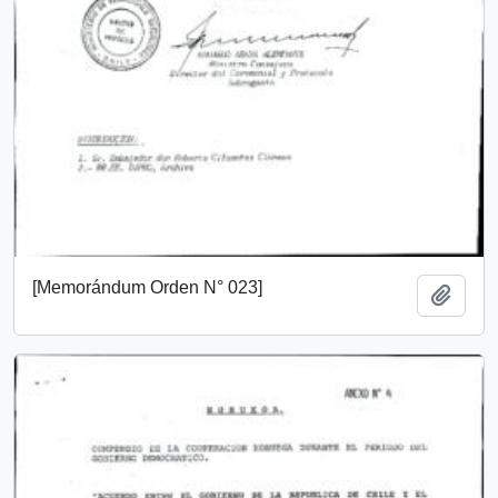
[Memorándum Orden N° 023]
Añadi