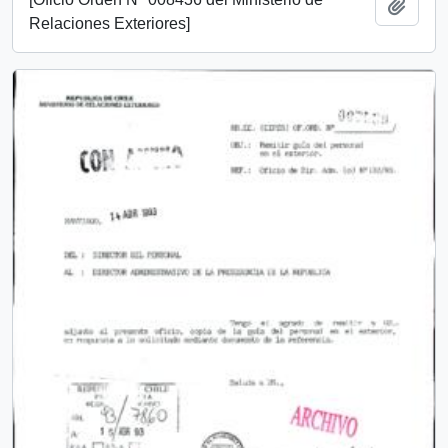
Añadi
Relaciones Exteriores]