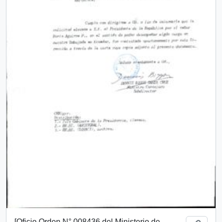
[Oficio Orden N° 008436 del Ministerio de