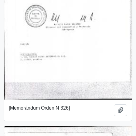
[Memorándum Orden N 326]
Añadi