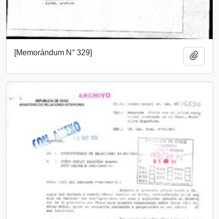
[Memorándum N° 329]
Añadi