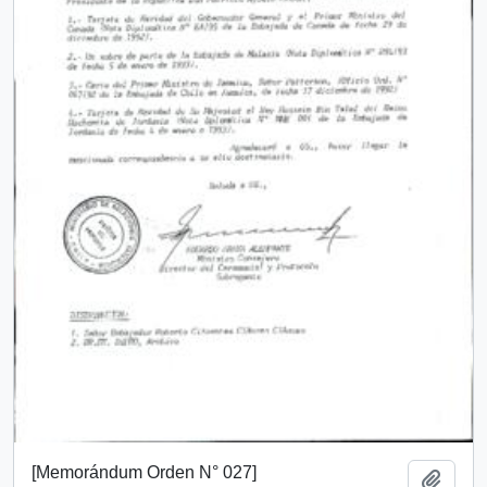
[Memorándum Orden N° 027]
Añadi