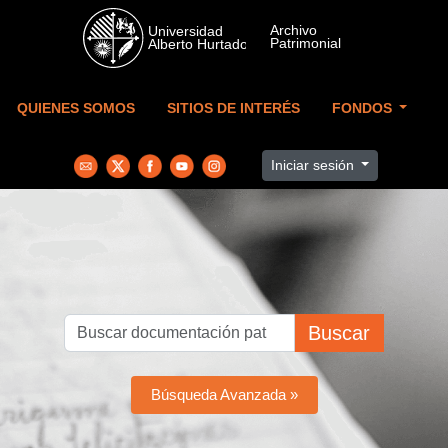
Skip to main content
QUIENES SOMOS
SITIOS DE INTERÉS
FONDOS
Iniciar sesión
Buscar
Búsqueda Avanzada »