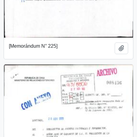
[Memorándum N° 225]
Añadi