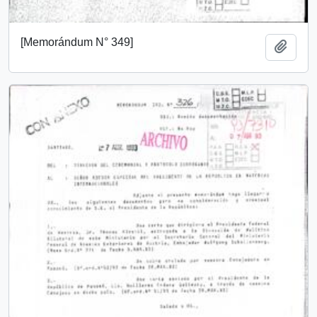
[Memorándum N° 349]
Añadi