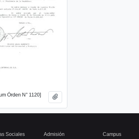
m Órden N° 1120]
Añadir al portapapeles
as Sociales
Admisión
Campus