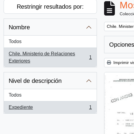
Mos
Restringir resultados por:
Colecc
Remove filter:
Nombre
Chile. Ministe
Todos
Opciones
Chile. Ministerio de Relaciones
1
, 1 resultados
Exteriores
Imprimir vi
Nivel de descripción
Todos
Expediente
1
, 1 resultados