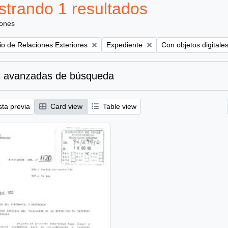
trando 1 resultados
iones
Remove filter:
Remove filter:
rio de Relaciones Exteriores
Expediente
Con objetos digitale
 avanzadas de búsqueda
sta previa
Card view
Table view