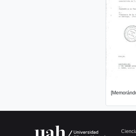
[Memorándu
Cienci