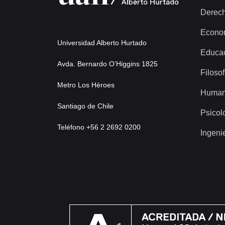
Derec
Econo
Universidad Alberto Hurtado
Educa
Avda. Bernardo O’Higgins 1825
Filosof
Metro Los Héroes
Human
Santiago de Chile
Psicol
Teléfono +56 2 2692 0200
Ingeni