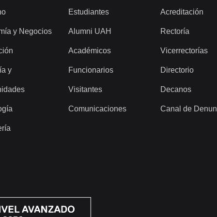
ho
Estudiantes
Acreditación
mía y Negocios
Alumni UAH
Rectoría
ción
Académicos
Vicerrectorías
ía y
Funcionarios
Directorio
idades
Visitantes
Decanos
ogía
Comunicaciones
Canal de Denun
ería