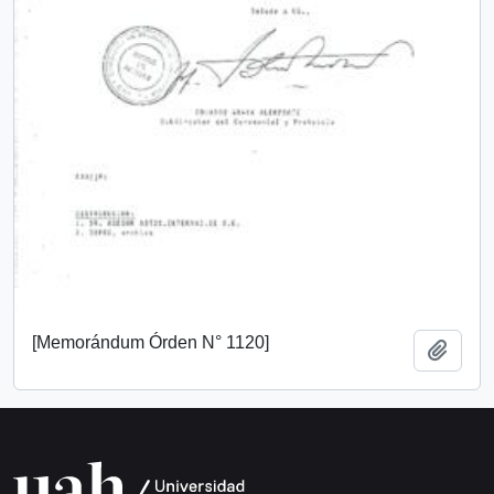
[Memorándum Órden N° 1120]
Añadi