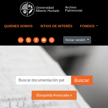
Skip to main content
QUIENES SOMOS
SITIOS DE INTERÉS
FONDOS
Iniciar sesión
Buscar
Búsqueda Avanzada »