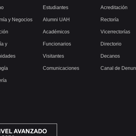
ho
Estudiantes
Acreditación
mía y Negocios
Alumni UAH
Rectoría
ción
Académicos
Vicerrectorías
ía y
Funcionarios
Directorio
idades
Visitantes
Decanos
ogía
Comunicaciones
Canal de Denun
ería