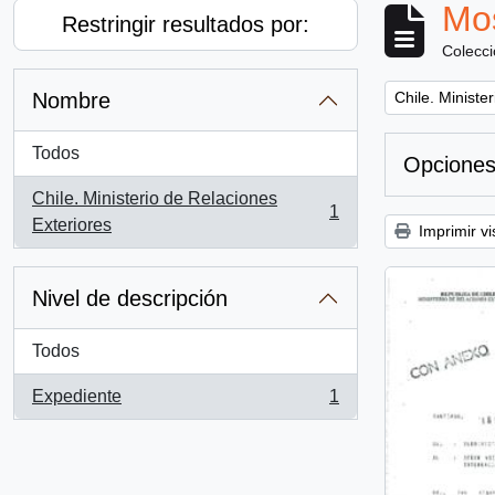
Mos
Restringir resultados por:
Colecc
Remove filter:
Nombre
Chile. Ministe
Todos
Opciones
Chile. Ministerio de Relaciones
1
, 1 resultados
Exteriores
Imprimir vi
Nivel de descripción
Todos
Expediente
1
, 1 resultados