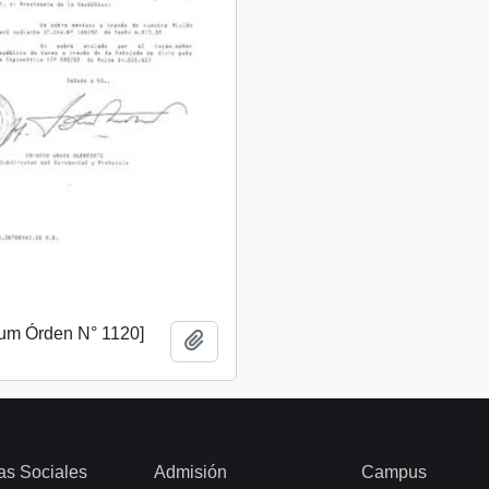
m Órden N° 1120]
Añadir al portapapeles
as Sociales
Admisión
Campus