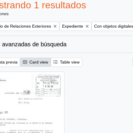
trando 1 resultados
iones
Remove filter:
Remove filter:
rio de Relaciones Exteriores
Expediente
Con objetos digitale
 avanzadas de búsqueda
sta previa
Card view
Table view