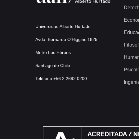
Derec
Econo
Universidad Alberto Hurtado
Educa
Avda. Bernardo O’Higgins 1825
Filosof
Metro Los Héroes
Human
Santiago de Chile
Psicol
Teléfono +56 2 2692 0200
Ingeni