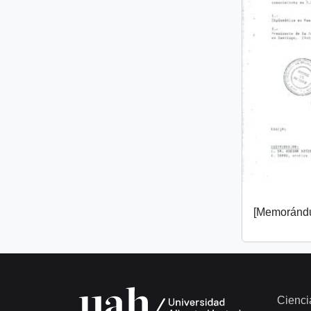
[Memorándu
Cienci