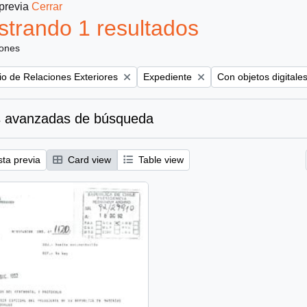
 previa
Cerrar
trando 1 resultados
iones
Remove filter:
Remove filter:
rio de Relaciones Exteriores
Expediente
Con objetos digitale
 avanzadas de búsqueda
sta previa
Card view
Table view