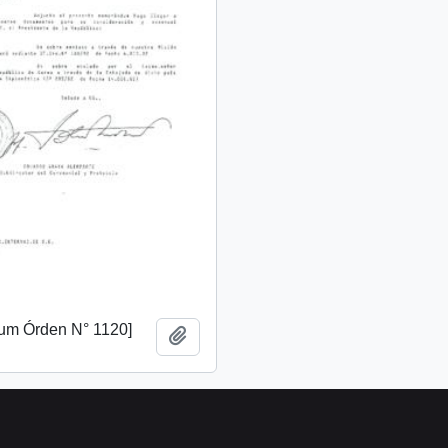
m Órden N° 1120]
Añadir al portapapeles