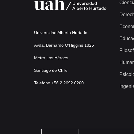
Cienci
Derec
Econo
Universidad Alberto Hurtado
Educa
Avda. Bernardo O’Higgins 1825
Filosof
Metro Los Héroes
Human
Santiago de Chile
Psicol
Teléfono +56 2 2692 0200
Ingeni