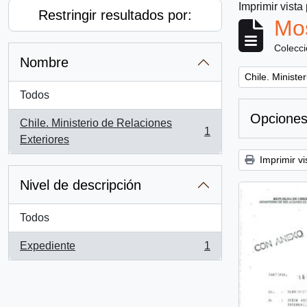
Imprimir vista
Restringir resultados por:
Mos
Colecc
Nombre
Remove filter:
Chile. Ministe
Todos
Opciones
Chile. Ministerio de Relaciones
1
, 1 resultados
Exteriores
Imprimir vi
Nivel de descripción
Todos
Expediente
1
, 1 resultados