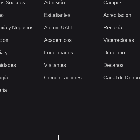
as Sociales
Admisión
Campus
ho
Estudiantes
Acreditación
mía y Negocios
Alumni UAH
Rectoría
ción
Académicos
Vicerrectorías
ía y
Funcionarios
Directorio
idades
Visitantes
Decanos
ogía
Comunicaciones
Canal de Denun
ería