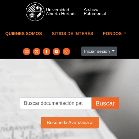
Skip to main content
QUIENES SOMOS
SITIOS DE INTERÉS
FONDOS
Iniciar sesión
Buscar
Búsqueda Avanzada »