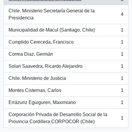
, 8 resultados
Chile. Ministerio Secretaría General de la
4
, 4 resultados
Presidencia
Municipalidad de Macul (Santiago, Chile)
1
, 1 resultados
Cumplido Cereceda, Francisco
1
, 1 resultados
Correa Diaz, Germán
1
, 1 resultados
Solari Saavedra, Ricardo Alejandro
1
, 1 resultados
Chile. Ministerio de Justicia
1
, 1 resultados
Montes Cisternas, Carlos
1
, 1 resultados
Errázuriz Eguiguren, Maximiano
1
, 1 resultados
Corporación Privada de Desarrollo Social de la
1
, 1 resultados
Provincia Cordillera CORPOCOR (Chile)