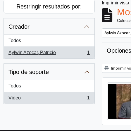
Imprimir vista
Restringir resultados por:
Mos
Colecc
Creador
Remove filter:
Aylwin Azocar,
Todos
Opciones
Aylwin Azocar, Patricio
1
, 1 resultados
Imprimir vi
Tipo de soporte
Todos
Video
1
, 1 resultados