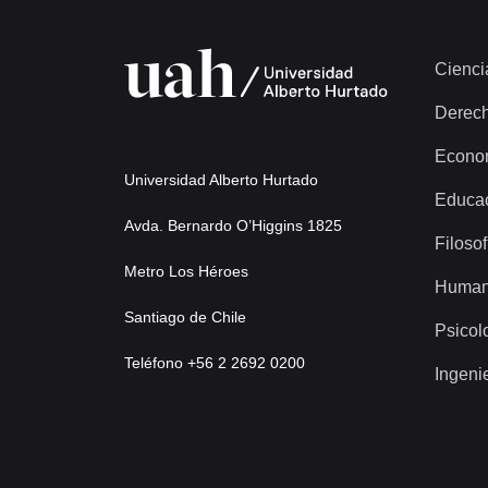
Cienci
Derec
Econo
Universidad Alberto Hurtado
Educa
Avda. Bernardo O’Higgins 1825
Filosof
Metro Los Héroes
Human
Santiago de Chile
Psicol
Teléfono +56 2 2692 0200
Ingeni