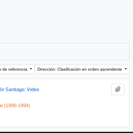
o de referencia
Dirección: Clasificación en orden ascendente
Añadi
ón Santiago: Video
ar (1990-1994)