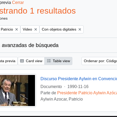
 previa
Cerrar
trando 1 resultados
iones
Remove filter:
Remove filter:
 Patricio
Video
Con objetos digitales
 avanzadas de búsqueda
sta previa
Card view
Table view
Ordenar por: Códig
Discurso Presidente Aylwin en Convenci
Documento
·
1990-11-16
Parte de
Presidente Patricio Aylwin Azóc
Aylwin Azocar, Patricio