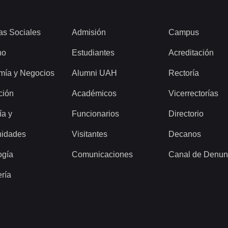
as Sociales
Admisión
Campus
ho
Estudiantes
Acreditación
mía y Negocios
Alumni UAH
Rectoría
ción
Académicos
Vicerrectorías
ía y
Funcionarios
Directorio
idades
Visitantes
Decanos
ogía
Comunicaciones
Canal de Denun
ería