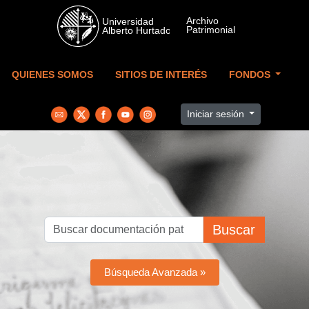
Skip to main content
QUIENES SOMOS
SITIOS DE INTERÉS
FONDOS
Iniciar sesión
Buscar
Búsqueda Avanzada »