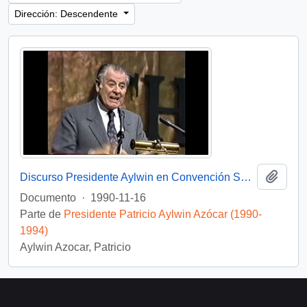
Dirección: Descendente
Añadi
Discurso Presidente Aylwin en Convención Santiago: Video
Documento
·
1990-11-16
Parte de
Presidente Patricio Aylwin Azócar (1990-
1994)
Aylwin Azocar, Patricio