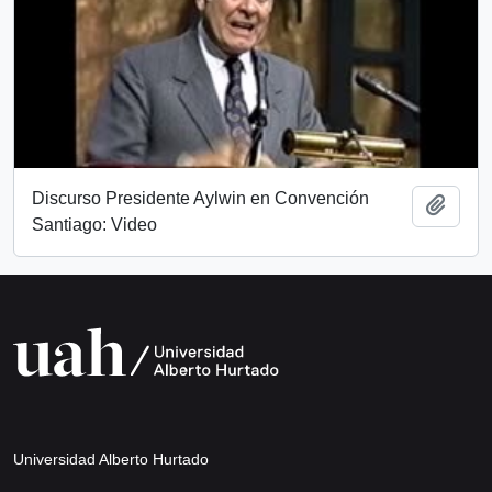
Discurso Presidente Aylwin en Convención
Añadi
Santiago: Video
Universidad Alberto Hurtado