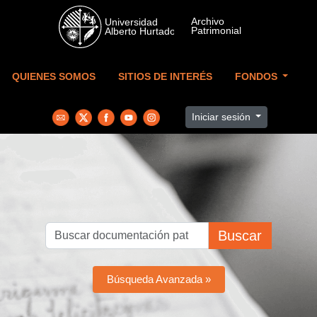
Skip to main content
QUIENES SOMOS
SITIOS DE INTERÉS
FONDOS
Iniciar sesión
Buscar
Búsqueda Avanzada »