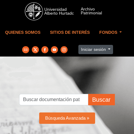
Skip to main content
QUIENES SOMOS
SITIOS DE INTERÉS
FONDOS
Iniciar sesión
Buscar
Búsqueda Avanzada »