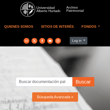
Skip to main content
QUIENES SOMOS
SITIOS DE INTERÉS
FONDOS
Log in
Buscar
Búsqueda Avanzada »