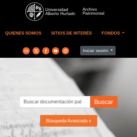
Skip to main content
QUIENES SOMOS
SITIOS DE INTERÉS
FONDOS
Iniciar sesión
Buscar
Búsqueda Avanzada »