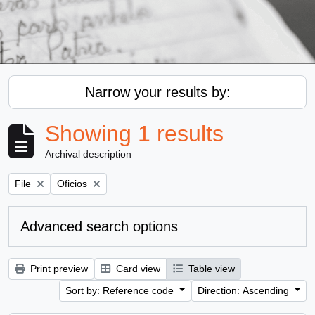
Narrow your results by:
Showing 1 results
Archival description
Remove filter:
Remove filter:
File
Oficios
Advanced search options
Print preview
Card view
Table view
Sort by: Reference code
Direction: Ascending