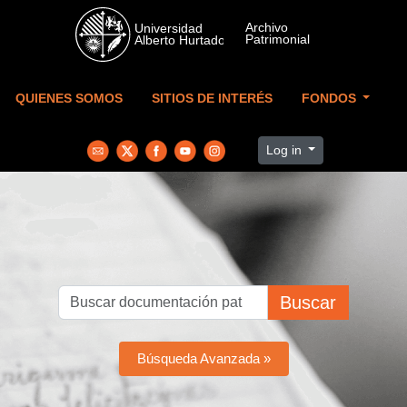
Skip to main content
QUIENES SOMOS
SITIOS DE INTERÉS
FONDOS
Log in
Buscar
Búsqueda Avanzada »