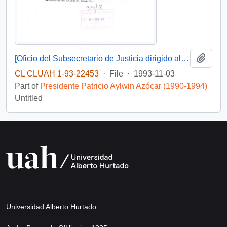
Add t
[Oficio del Subsecretario de Justicia dirigido al sr. Wilfried Telkamper, miembro del parlamento europeo]
CL CLUAH 1-93-22453
·
File
·
1993-11-03
Part of
Presidente Patricio Aylwin Azócar (1990-1994)
Untitled
Universidad Alberto Hurtado