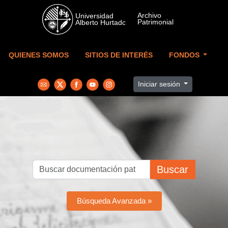
Skip to main content
QUIENES SOMOS
SITIOS DE INTERÉS
FONDOS
Iniciar sesión
Buscar
Búsqueda Avanzada »