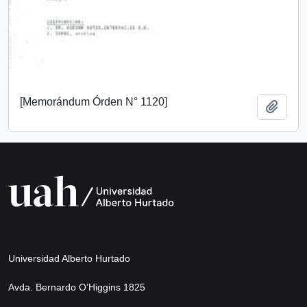
[Memorándum Órden N° 1120]
Añadi
Universidad Alberto Hurtado
Avda. Bernardo O’Higgins 1825