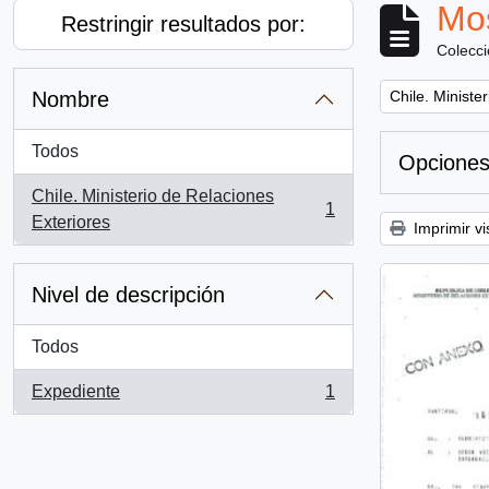
Mos
Restringir resultados por:
Colecc
Remove filter:
Nombre
Chile. Ministe
Todos
Opciones
Chile. Ministerio de Relaciones
1
, 1 resultados
Exteriores
Imprimir vi
Nivel de descripción
Todos
Expediente
1
, 1 resultados