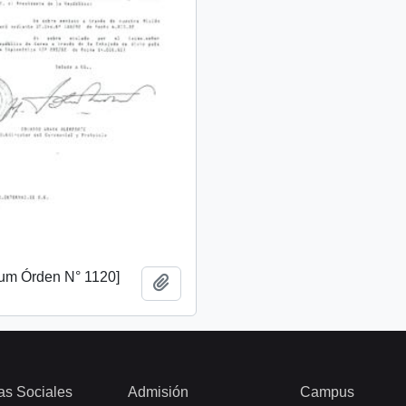
m Órden N° 1120]
Añadir al portapapeles
as Sociales
Admisión
Campus