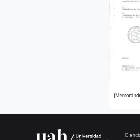
[Memorándu
Cienci