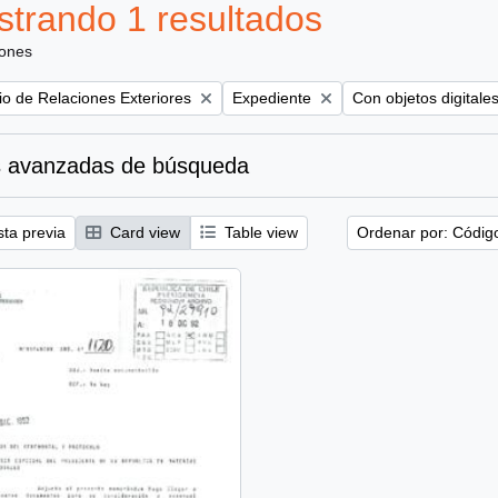
trando 1 resultados
iones
Remove filter:
Remove filter:
rio de Relaciones Exteriores
Expediente
Con objetos digitale
 avanzadas de búsqueda
sta previa
Card view
Table view
Ordenar por: Códig