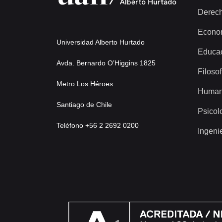
Derec
Econo
Universidad Alberto Hurtado
Educa
Avda. Bernardo O’Higgins 1825
Filosof
Metro Los Héroes
Human
Santiago de Chile
Psicol
Teléfono +56 2 2692 0200
Ingeni