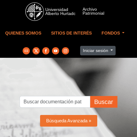
Skip to main content
QUIENES SOMOS
SITIOS DE INTERÉS
FONDOS
Iniciar sesión
Buscar
Búsqueda Avanzada »