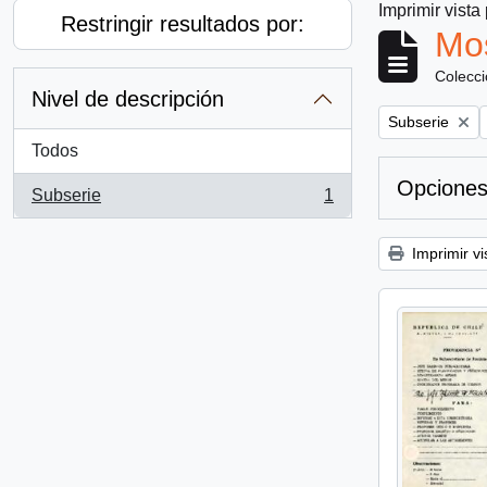
Imprimir vista
Restringir resultados por:
Mos
Colecc
Nivel de descripción
Remove filter:
Subserie
Todos
Opciones
Subserie
1
, 1 resultados
Imprimir vi