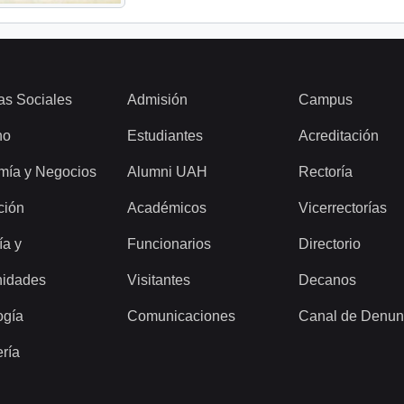
as Sociales
Admisión
Campus
ho
Estudiantes
Acreditación
mía y Negocios
Alumni UAH
Rectoría
ción
Académicos
Vicerrectorías
ía y
Funcionarios
Directorio
idades
Visitantes
Decanos
ogía
Comunicaciones
Canal de Denun
ería