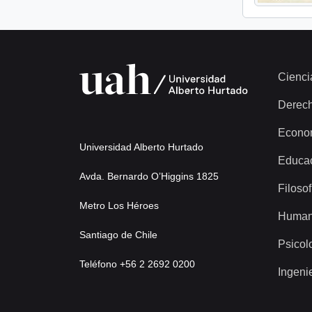
Cienci
Derec
Econo
Universidad Alberto Hurtado
Educa
Avda. Bernardo O’Higgins 1825
Filosof
Metro Los Héroes
Human
Santiago de Chile
Psicol
Teléfono +56 2 2692 0200
Ingeni