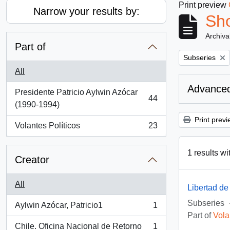
Print preview
Narrow your results by:
Sho
Archiva
Part of
Remove filter:
Subseries
All
Advanced
Presidente Patricio Aylwin Azócar
44
, 44 results
(1990-1994)
Print previ
Volantes Políticos
23
, 23 results
1 results wi
Creator
All
Libertad de
Subseries
Aylwin Azócar, Patricio1
1
, 1 results
Part of
Vola
Chile. Oficina Nacional de Retorno
1