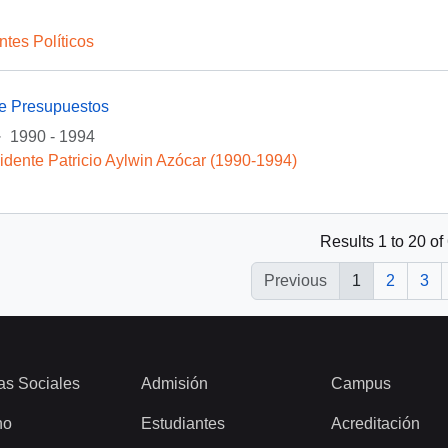
ntes Políticos
de Presupuestos
·
1990 - 1994
idente Patricio Aylwin Azócar (1990-1994)
Results 1 to 20 of
Previous
1
2
3
as Sociales
Admisión
Campus
ho
Estudiantes
Acreditación