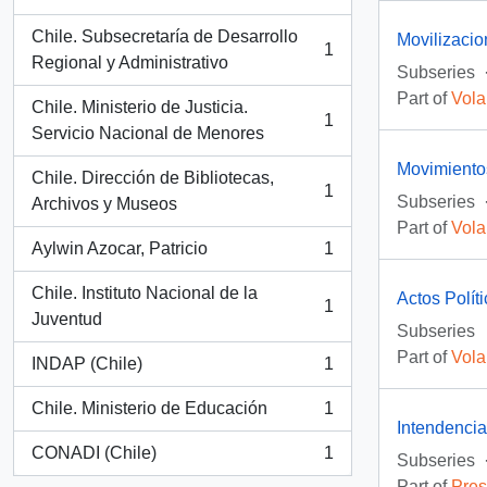
, 1 results
Chile. Subsecretaría de Desarrollo
Movilizaci
1
, 1 results
Regional y Administrativo
Subseries
Part of
Vola
Chile. Ministerio de Justicia.
1
, 1 results
Servicio Nacional de Menores
Movimientos
Chile. Dirección de Bibliotecas,
1
Subseries
, 1 results
Archivos y Museos
Part of
Vola
Aylwin Azocar, Patricio
1
, 1 results
Chile. Instituto Nacional de la
Actos Polít
1
, 1 results
Juventud
Subseries
Part of
Vola
INDAP (Chile)
1
, 1 results
Chile. Ministerio de Educación
1
, 1 results
Intendenci
CONADI (Chile)
1
Subseries
, 1 results
Part of
Pres