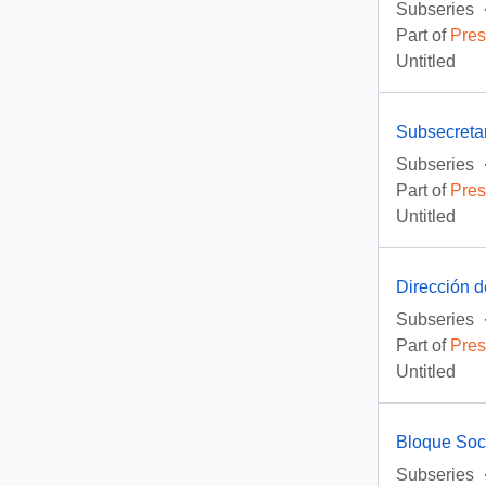
Subseries
Part of
Pres
Untitled
Subsecreta
Subseries
Part of
Pres
Untitled
Dirección d
Subseries
Part of
Pres
Untitled
Bloque Soci
Subseries