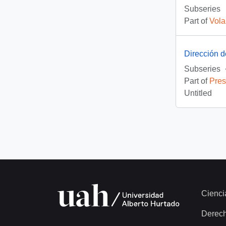
Subseries
Part of
Vola
Dirección 
Subseries
Part of
Pres
Untitled
Cienci
Derec