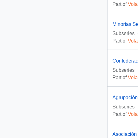
Part of
Vola
Minorías S
Subseries
Part of
Vola
Confederaci
Subseries
Part of
Vola
Agrupación
Subseries
Part of
Vola
Asociación 