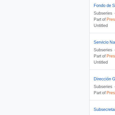
Fondo de So
Subseries
Part of
Pres
Untitled
Servicio N
Subseries
Part of
Pres
Untitled
Dirección 
Subseries
Part of
Pres
Subsecreta