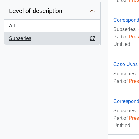
Level of description
Correspond
All
Subseries
Part of
Pres
Subseries
67
, 67 results
Untitled
Caso Uvas
Subseries
Part of
Pres
Correspond
Subseries
Part of
Pres
Untitled