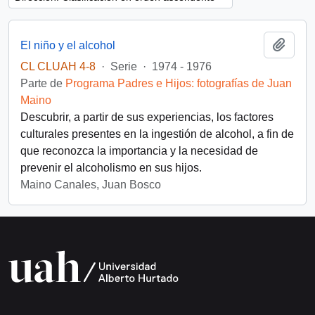
Añadi
El niño y el alcohol
CL CLUAH 4-8
·
Serie
·
1974 - 1976
Parte de
Programa Padres e Hijos: fotografías de Juan
Maino
Descubrir, a partir de sus experiencias, los factores
culturales presentes en la ingestión de alcohol, a fin de
que reconozca la importancia y la necesidad de
prevenir el alcoholismo en sus hijos.
Maino Canales, Juan Bosco