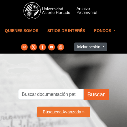
Skip to main content
QUIENES SOMOS
SITIOS DE INTERÉS
FONDOS
Iniciar sesión
Buscar
Búsqueda Avanzada »