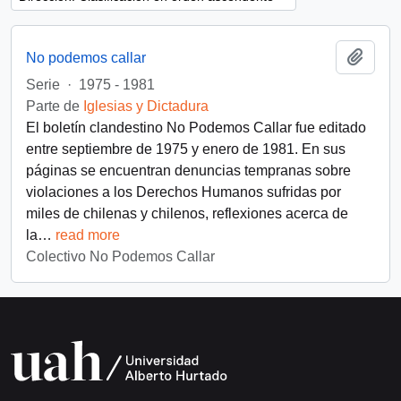
Añadi
No podemos callar
Serie
·
1975 - 1981
Parte de
Iglesias y Dictadura
El boletín clandestino No Podemos Callar fue editado
entre septiembre de 1975 y enero de 1981. En sus
páginas se encuentran denuncias tempranas sobre
violaciones a los Derechos Humanos sufridas por
miles de chilenas y chilenos, reflexiones acerca de
la
…
read more
Colectivo No Podemos Callar