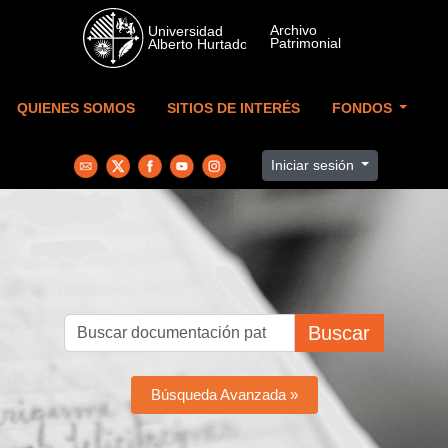
Skip to main content
QUIENES SOMOS
SITIOS DE INTERÉS
FONDOS
Iniciar sesión
Buscar
Búsqueda Avanzada »