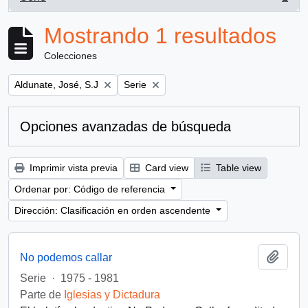
, 1 resultados
Mostrando 1 resultados
Colecciones
Remove filter:
Remove filter:
Aldunate, José, S.J
Serie
Opciones avanzadas de búsqueda
Imprimir vista previa
Card view
Table view
Ordenar por: Código de referencia
Dirección: Clasificación en orden ascendente
Añadi
No podemos callar
Serie
·
1975 - 1981
Parte de
Iglesias y Dictadura