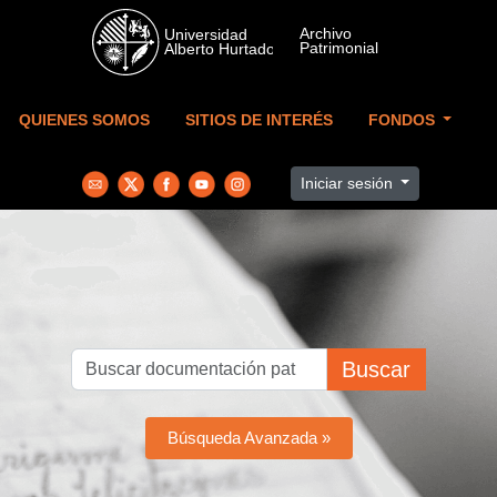
Skip to main content
QUIENES SOMOS
SITIOS DE INTERÉS
FONDOS
Iniciar sesión
Buscar
Búsqueda Avanzada »