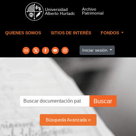
Skip to main content
QUIENES SOMOS
SITIOS DE INTERÉS
FONDOS
Iniciar sesión
Buscar
Búsqueda Avanzada »