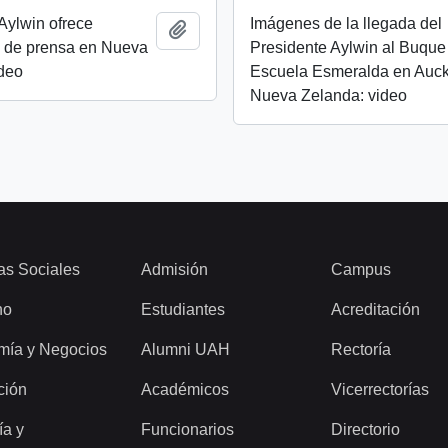
Aylwin ofrece
Imágenes de la llegada del
Añadir al portapapeles
a de prensa en Nueva
Presidente Aylwin al Buque
ideo
Escuela Esmeralda en Auck
Nueva Zelanda: video
as Sociales
Admisión
Campus
ho
Estudiantes
Acreditación
mía y Negocios
Alumni UAH
Rectoría
ción
Académicos
Vicerrectorías
ía y
Funcionarios
Directorio