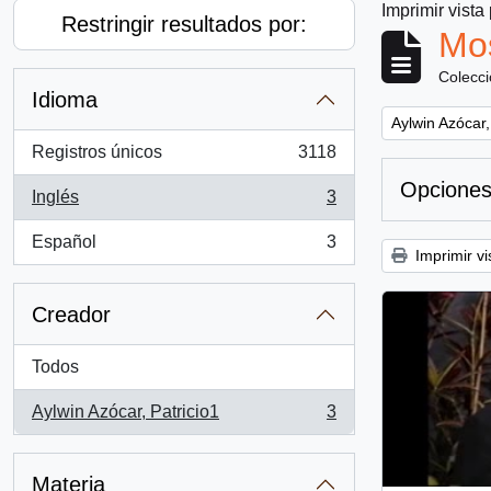
Imprimir vista
Restringir resultados por:
Mos
Colecc
Idioma
Remove filter:
Aylwin Azócar,
Registros únicos
3118
, 3118 resultados
Opciones
Inglés
3
, 3 resultados
Español
3
, 3 resultados
Imprimir vi
Creador
Todos
Aylwin Azócar, Patricio1
3
, 3 resultados
Materia