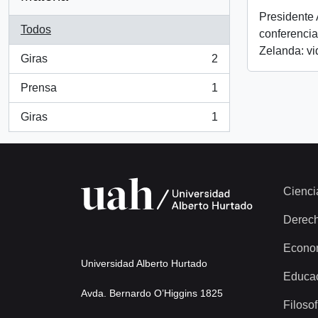
Presidente 
Todos
conferenci
Zelanda: v
Giras
2
, 2 resultados
Prensa
1
, 1 resultados
Giras
1
, 1 resultados
Cienci
Derec
Econo
Universidad Alberto Hurtado
Educa
Avda. Bernardo O’Higgins 1825
Filosof