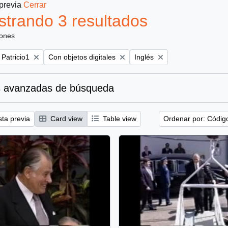
 previa
Cerrar
trando 3 resultados
iones
Remove filter:
Remove filter:
 Patricio1
Con objetos digitales
Inglés
 avanzadas de búsqueda
sta previa
Card view
Table view
Ordenar por: Códig