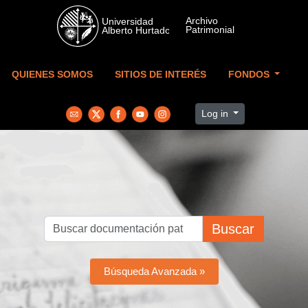
Skip to main content
QUIENES SOMOS
SITIOS DE INTERÉS
FONDOS
Log in
Buscar
Búsqueda Avanzada »