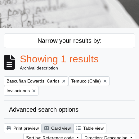
Narrow your results by:
Showing 1 results
Archival description
Remove filter:
Remove filter:
Bascuñan Edwards, Carlos
Temuco (Chile)
Remove filter:
Invitaciones
Advanced search options
Print preview
Card view
Table view
Sort by: Reference code
Direction: Descending