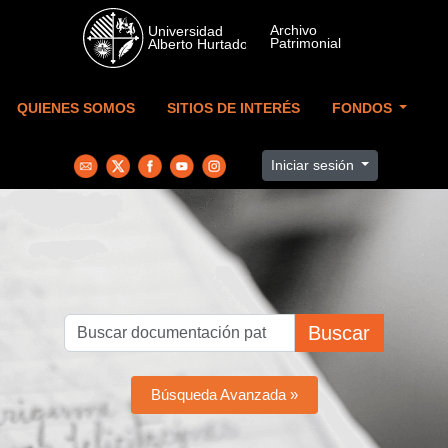
Skip to main content
QUIENES SOMOS
SITIOS DE INTERÉS
FONDOS
Iniciar sesión
Buscar
Búsqueda Avanzada »