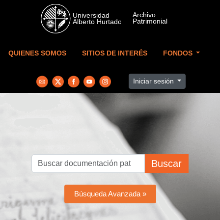
Skip to main content
QUIENES SOMOS
SITIOS DE INTERÉS
FONDOS
Iniciar sesión
Buscar
Búsqueda Avanzada »