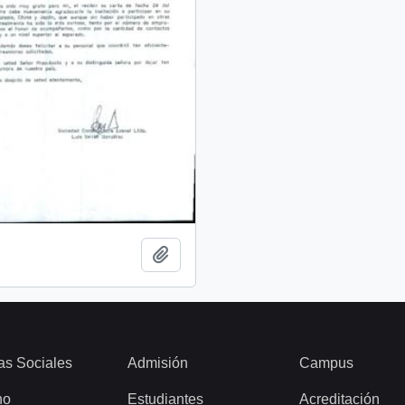
Añadir al portapapeles
as Sociales
Admisión
Campus
ho
Estudiantes
Acreditación