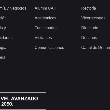
mía y Negocios
Alumni UAH
Rectoría
ción
Académicos
Vicerrectorías
ía y
Funcionarios
Directorio
idades
Visitantes
Decanos
ogía
Comunicaciones
Canal de Denun
ería