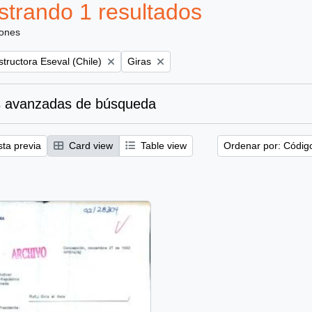
trando 1 resultados
iones
Remove filter:
tructora Eseval (Chile)
Giras
 avanzadas de búsqueda
sta previa
Card view
Table view
Ordenar por: Códig