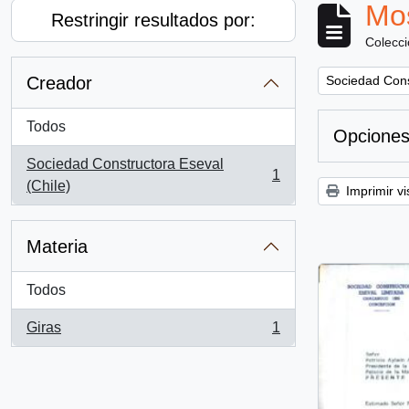
Mos
Restringir resultados por:
Colecc
Remove filter:
Creador
Sociedad Cons
Todos
Opciones
Sociedad Constructora Eseval
1
, 1 resultados
(Chile)
Imprimir vi
Materia
Todos
Giras
1
, 1 resultados