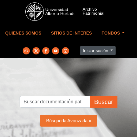
Skip to main content
QUIENES SOMOS
SITIOS DE INTERÉS
FONDOS
Iniciar sesión
Buscar
Búsqueda Avanzada »