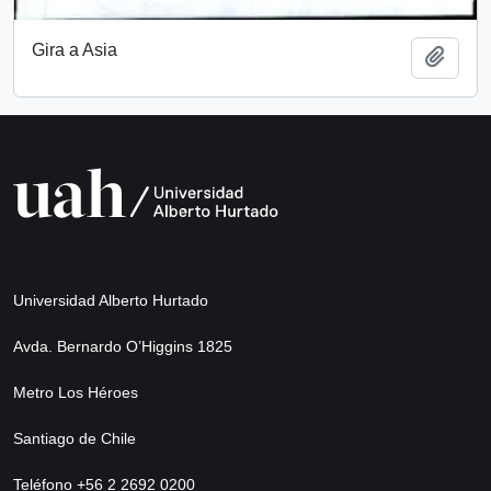
Gira a Asia
Añadi
Universidad Alberto Hurtado
Avda. Bernardo O’Higgins 1825
Metro Los Héroes
Santiago de Chile
Teléfono +56 2 2692 0200