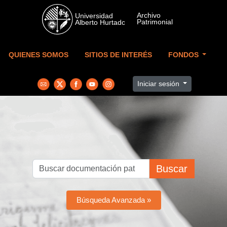
Skip to main content
QUIENES SOMOS
SITIOS DE INTERÉS
FONDOS
Iniciar sesión
Buscar
Búsqueda Avanzada »