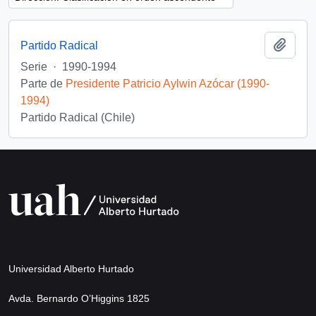
Añadi
Partido Radical
Serie
·
1990-1994
Parte de
Presidente Patricio Aylwin Azócar (1990-
1994)
Partido Radical (Chile)
Universidad Alberto Hurtado
Avda. Bernardo O’Higgins 1825