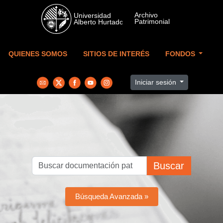
Skip to main content
QUIENES SOMOS
SITIOS DE INTERÉS
FONDOS
Iniciar sesión
Buscar
Búsqueda Avanzada »